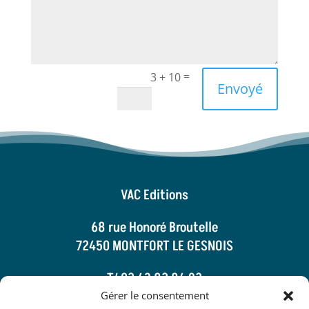
=
3 + 10
Envoyé
VAC Editions
68 rue Honoré Broutelle
72450 MONTFORT LE GESNOIS
T/ 02 43 82 84 92
Email :
t.vaillant@vaceditions.com
Gérer le consentement